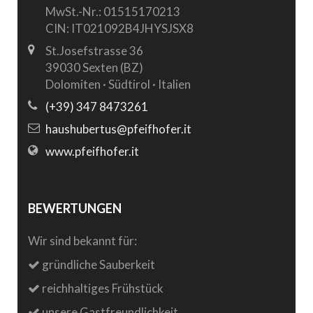
MwSt.-Nr.: 01515170213
CIN: IT021092B4JHYSJSX8
St.Josefstrasse 36
39030 Sexten (BZ)
Dolomiten · Südtirol · Italien
(+39) 347 8473261
haushubertus@pfeifhofer.it
www.pfeifhofer.it
BEWERTUNGEN
Wir sind bekannt für:
gründliche Sauberkeit
reichhaltiges Frühstück
unsere Gastfreundlichkeit